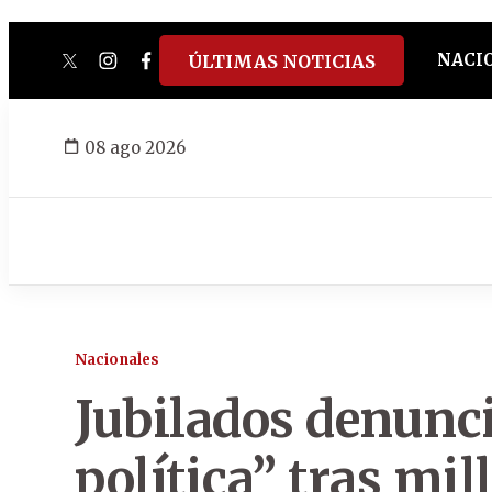
NACI
ÚLTIMAS NOTICIAS
twitter
instagram
facebook
tiktok
youtube
spotify
08 ago 2026
Nacionales
Jubilados denunc
política” tras mi