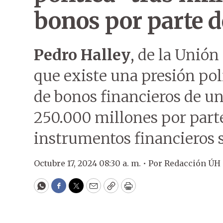
bonos por parte d
Pedro Halley
, de la Unión
que existe una presión polí
de bonos financieros de u
250.000 millones por part
instrumentos financieros s
Octubre 17, 2024 08:30 a. m. •
Por
Redacción ÚH
WhatsApp
Facebook
Twitter
Email
Copy
Print