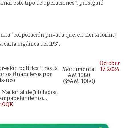
cionar este tipo de operaciones”, prosiguió.
r una “corporación privada que, en cierta forma,
a carta orgánica del IPS”.
—
October
resión política" tras la
Monumental
17, 2024
onos financieros por
AM 1080
 banco
(@AM_1080)
n Nacional de Jubilados,
l empapelamiento…
Vm0QK