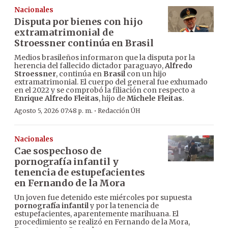
Nacionales
Disputa por bienes con hijo
extramatrimonial de
Stroessner continúa en Brasil
Medios brasileños informaron que la disputa por la
herencia del fallecido dictador paraguayo,
Alfredo
Stroessner
, continúa en
Brasil
con un hijo
extramatrimonial. El cuerpo del general fue exhumado
en el 2022 y se comprobó la filiación con respecto a
Enrique Alfredo Fleitas
, hijo de
Michele Fleitas
.
·
Agosto 5, 2026 07:48 p. m.
Redacción ÚH
Nacionales
Cae sospechoso de
pornografía infantil y
tenencia de estupefacientes
en Fernando de la Mora
Un joven fue detenido este miércoles por supuesta
pornografía infantil
y por la tenencia de
estupefacientes, aparentemente marihuana. El
procedimiento se realizó en Fernando de la Mora,