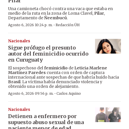
Pilar
Una camioneta chocó contra una vaca que estaba en
medio de la ruta en la zona de Loma Clavel,
Pilar
,
Departamento de
Ñeembucú
.
·
Agosto 6, 2026 10:24 p. m.
Redacción ÚH
Nacionales
Sigue prófugo el presunto
autor del feminicidio ocurrido
en Curuguaty
El sospechoso del
feminicidio
de
Leticia Marlene
Martínez Paredes
cuenta con orden de captura
internacional ante sospechas de que habría huido hacia
Brasil
. La víctima había denunciado violencia y
obtenido una orden de alejamiento.
·
Agosto 6, 2026 09:56 p. m.
Carlos Aquino
Nacionales
Detienen a enfermero por
supuesto abuso sexual de una
paciente menor de edad