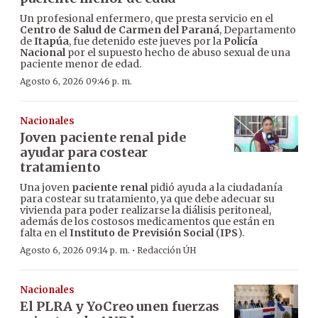
Un profesional enfermero, que presta servicio en el
Centro de Salud de Carmen del Paraná
, Departamento
de
Itapúa
, fue detenido este jueves por la
Policía
Nacional
por el supuesto hecho de abuso sexual de una
paciente menor de edad.
Agosto 6, 2026 09:46 p. m.
Nacionales
Joven paciente renal pide
ayudar para costear
tratamiento
Una joven
paciente renal
pidió ayuda a la ciudadanía
para costear su tratamiento, ya que debe adecuar su
vivienda para poder realizarse la diálisis peritoneal,
además de los costosos medicamentos que están en
falta en el
Instituto de Previsión Social
(
IPS
).
·
Agosto 6, 2026 09:14 p. m.
Redacción ÚH
Nacionales
El PLRA y YoCreo unen fuerzas