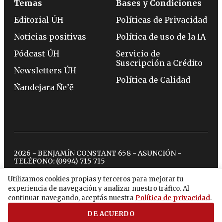
Temas
Bases y Condiciones
Editorial ÚH
Políticas de Privacidad
Noticias positivas
Política de uso de la IA
Pódcast ÚH
Servicio de
Suscripción a Crédito
Newsletters ÚH
Política de Calidad
Ñandejara Ñe’ẽ
2026 - BENJAMÍN CONSTANT 658 - ASUNCIÓN -
TELÉFONO:
(0994) 715 715
Utilizamos cookies propias y terceros para mejorar tu
experiencia de navegación y analizar nuestro tráfico. Al
twitter
instagram
facebook
tiktok
youtube
spotify
continuar navegando, aceptás nuestra
Política de privacidad
.
DE ACUERDO