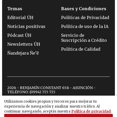
Temas
Bases y Condiciones
Editorial ÚH
Políticas de Privacidad
Noticias positivas
Política de uso de la IA
Pódcast ÚH
Servicio de
Suscripción a Crédito
Newsletters ÚH
Política de Calidad
Ñandejara Ñe’ẽ
2026 - BENJAMÍN CONSTANT 658 - ASUNCIÓN -
TELÉFONO:
(0994) 715 715
Utilizamos cookies propias y terceros para mejorar tu
experiencia de navegación y analizar nuestro tráfico. Al
twitter
instagram
facebook
tiktok
youtube
spotify
continuar navegando, aceptás nuestra
Política de privacidad
.