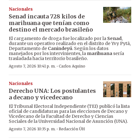
Nacionales
Senad incauta 728 kilos de
marihuana que tenían como
destino el mercado brasileño
El cargamento de droga fue localizado por la
Senad
,
durante un operativo realizado en el distrito de Yvy Pytã,
Departamento de
Canindeyú
. Según los datos
manejados por los intervinientes, la
marihuana
sería
trasladada hacia territorio brasileño.
·
Agosto 7, 2026 10:41 p. m.
Carlos Aquino
Nacionales
Derecho UNA: Los postulantes
a decano y vicedecano
El Tribunal Electoral Independiente (TEI) publicó la lista
oficial de candidaturas para las elecciones de Decano y
Vicedecano de la Facultad de Derecho y Ciencias
Sociales de la Universidad Nacional de Asunción (UNA).
·
Agosto 7, 2026 10:35 p. m.
Redacción ÚH