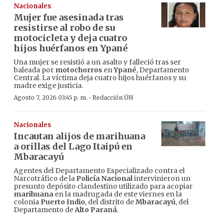
Nacionales
Mujer fue asesinada tras
resistirse al robo de su
motocicleta y deja cuatro
hijos huérfanos en Ypané
Una mujer se resistió a un asalto y falleció tras ser
baleada por
motochorros
en
Ypané
, Departamento
Central. La víctima deja cuatro hijos huérfanos y su
madre exige justicia.
·
Agosto 7, 2026 03:45 p. m.
Redacción ÚH
Nacionales
Incautan alijos de marihuana
a orillas del Lago Itaipú en
Mbaracayú
Agentes del Departamento Especializado contra el
Narcotráfico de la
Policía Nacional
intervinieron un
presunto depósito clandestino utilizado para acopiar
marihuana
en la madrugada de este viernes en la
colonia
Puerto Indio
, del distrito de
Mbaracayú
, del
Departamento de
Alto Paraná
.