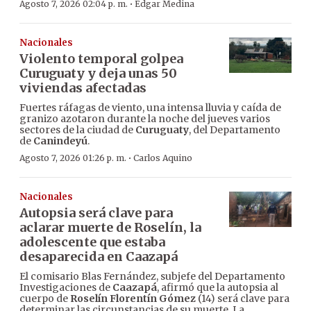
·
Agosto 7, 2026 02:04 p. m.
Edgar Medina
Nacionales
Violento temporal golpea
Curuguaty y deja unas 50
viviendas afectadas
Fuertes ráfagas de viento, una intensa lluvia y caída de
granizo azotaron durante la noche del jueves varios
sectores de la ciudad de
Curuguaty
, del Departamento
de
Canindeyú
.
·
Agosto 7, 2026 01:26 p. m.
Carlos Aquino
Nacionales
Autopsia será clave para
aclarar muerte de Roselín, la
adolescente que estaba
desaparecida en Caazapá
El comisario Blas Fernández, subjefe del Departamento
Investigaciones de
Caazapá
, afirmó que la autopsia al
cuerpo de
Roselín Florentín Gómez
(14) será clave para
determinar las circunstancias de su muerte. La