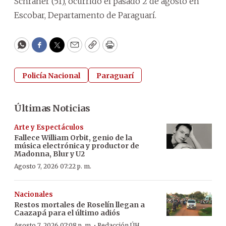
Schraner (51), ocurrido el pasado 2 de agosto en
Escobar, Departamento de Paraguarí.
WhatsApp
Facebook
Twitter
Email
Copy
Print
Policía Nacional
Paraguarí
Últimas Noticias
Arte y Espectáculos
Fallece William Orbit, genio de la
música electrónica y productor de
Madonna, Blur y U2
Agosto 7, 2026 07:22 p. m.
Nacionales
Restos mortales de Roselín llegan a
Caazapá para el último adiós
·
Agosto 7, 2026 07:08 p. m.
Redacción ÚH