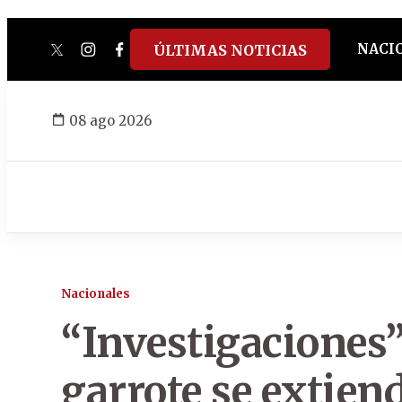
NACI
ÚLTIMAS NOTICIAS
twitter
instagram
facebook
tiktok
youtube
spotify
08 ago 2026
Nacionales
“Investigaciones
garrote se extien