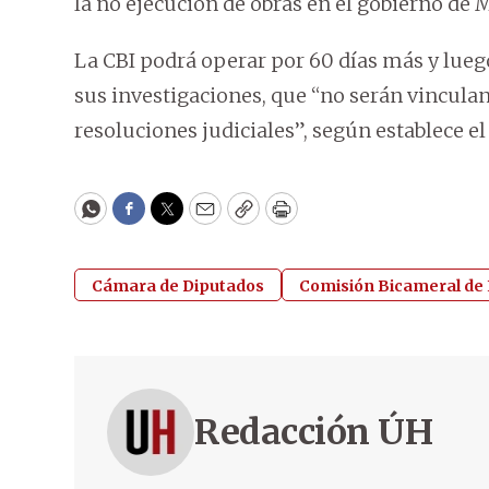
la no ejecución de obras en el gobierno de 
La CBI podrá operar por 60 días más y lue
sus investigaciones, que “no serán vincula
resoluciones judiciales”, según establece el
WhatsApp
Facebook
Twitter
Email
Copy
Print
Cámara de Diputados
Comisión Bicameral de 
Redacción ÚH