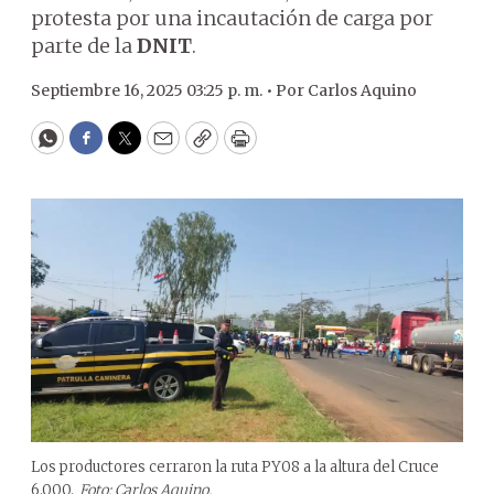
protesta por una incautación de carga por
parte de la
DNIT
.
Septiembre 16, 2025 03:25 p. m. •
Por
Carlos Aquino
WhatsApp
Facebook
Twitter
Email
Copy
Print
Los productores cerraron la ruta PY08 a la altura del Cruce
6.000.
Foto: Carlos Aquino.