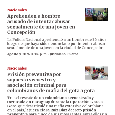
Nacionales
Aprehenden a hombre
acusado de intentar abusar
sexualmente de una joven en
Concepción
La Policía Nacional aprehendió a un hombre de 36 años
luego de que haya sido denunciado por intentar abusar
sexualmente de una joven en la ciudad de Concepción.
·
Agosto 9, 2026 07:06 p. m.
Justiniano Riveros
Nacionales
Prisión preventiva por
supuesto secuestro y
asociación criminal para
colombianos de mafia del gota a gota
Tras el rescate de un
colombiano secuestrado y
torturado en Paraguay
durante la
Operación Gota a
Gota
, que desarticuló una mafia extorsiva colombiana
en el país, la jueza
Clara Ruiz Díaz
decretó
prisión
preventiva
para cinco de sus integrantes, entre ellos un