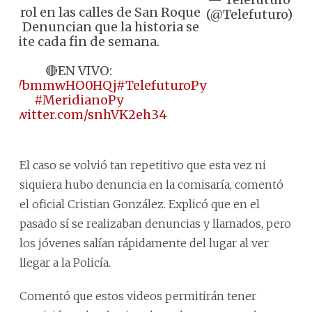
ntrol en las calles de San Roque
(@Telefuturo)
1
ez. Denuncian que la historia se
repite cada fin de semana.
🔴EN VIVO:
//t.co/bmmwHO0HQj
#TelefuturoPy
#MeridianoPy
ic.twitter.com/snhVK2eh34
El caso se volvió tan repetitivo que esta vez ni
siquiera hubo denuncia en la comisaría, comentó
el oficial Cristian González. Explicó que en el
pasado sí se realizaban denuncias y llamados, pero
los jóvenes salían rápidamente del lugar al ver
llegar a la Policía.
Comentó que estos videos permitirán tener