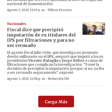
nacional de inmunización.
·
Agosto 5, 2026 12:40 p. m.
Wilson Ferreira
Nacionales
Fiscal dice que precipitó
imputación de ex titulares del
IPS por filtraciones y para no
ser recusado
El agente fiscal Julio Ortiz, que investiga un presunto
desvío millonario en el
IPS
, aseguró que imputó a los ex
presidentes
Vicente Bataglia
y
Jorge Brítez
a causa de
filtraciones que complican la investigación. “Tomé la
decisión de precipitar la imputación porque, si no, ya iba
a ser recusado seguramente”, expresó.
·
Agosto 5, 2026 12:08 p. m.
Redacción ÚH
Carga Más