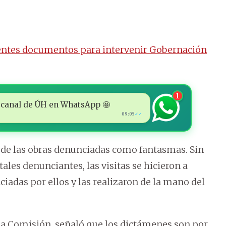
ientes documentos para intervenir Gobernación
1
 al canal de ÚH en WhatsApp 🤩
09:05
✓✓
 de las obras denunciadas como fantasmas. Sin
les denunciantes, las visitas se hicieron a
iadas por ellos y las realizaron de la mano del
la Comisión, señaló que los dictámenes son por