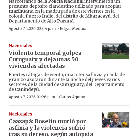
Narcotráfico de la
Policía Nacional
intervinieron un
presunto depósito clandestino utilizado para acopiar
marihuana
en la madrugada de este viernes en la
colonia
Puerto Indio
, del distrito de
Mbaracayú
, del
Departamento de
Alto Paraná
.
·
Agosto 7, 2026 02:04 p. m.
Edgar Medina
Nacionales
Violento temporal golpea
Curuguaty y deja unas 50
viviendas afectadas
Fuertes ráfagas de viento, una intensa lluvia y caída de
granizo azotaron durante la noche del jueves varios
sectores de la ciudad de
Curuguaty
, del Departamento
de
Canindeyú
.
·
Agosto 7, 2026 01:26 p. m.
Carlos Aquino
Nacionales
Caazapá: Roselín murió por
asfixia y la violencia sufrió
tras su deceso, según autopsia