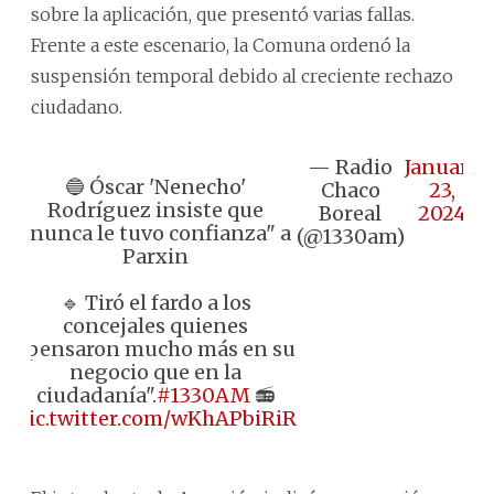
sobre la aplicación, que presentó varias fallas.
Frente a este escenario, la Comuna ordenó la
suspensión temporal debido al creciente rechazo
ciudadano.
— Radio
January
🔵 Óscar 'Nenecho'
Chaco
23,
Rodríguez insiste que
Boreal
2024
"nunca le tuvo confianza" a
(@1330am)
Parxin
🔹 Tiró el fardo a los
concejales quienes
"pensaron mucho más en su
negocio que en la
ciudadanía".
#1330AM
📻
pic.twitter.com/wKhAPbiRiR