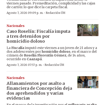
viernes pasado. Premeditación, complicidad y las cajas
de cartón: lo que dice la carpeta fiscal.
·
Agosto 7, 2026 09:09 p. m.
Redacción ÚH
Nacionales
Caso Roselín: Fiscalía imputa
a tres detenidos por
homicidio doloso
La
Fiscalía
imputó este viernes a un joven de 21 años y a
dos adolescentes por
homicidio doloso
, en el marco del
crimen de
Roselín Florentín Gómez
, de 14 años,
ocurrido en
Caazapá
.
·
Agosto 7, 2026 07:57 p. m.
Redacción ÚH
Nacionales
Allanamientos por asalto a
financiera de Concepción deja
dos aprehendidos y varias
evidencias
En el marco de la investigación por el
millonario asalto