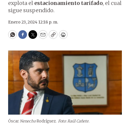
explota el
estacionamiento tarifado
, el cual
sigue suspendido.
Enero 23, 2024 12:18 p. m.
WhatsApp
Facebook
Twitter
Email
Copy
Print
Óscar
Nenecho
Rodríguez.
Foto: Raúl Cañete.