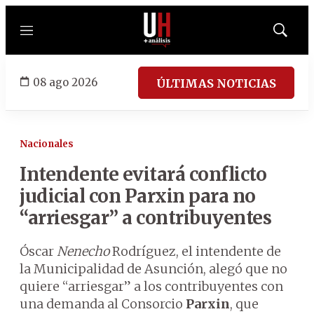
Menú
Mostrar
búsqued
08 ago 2026
ÚLTIMAS NOTICIAS
Nacionales
Intendente evitará conflicto
judicial con Parxin para no
“arriesgar” a contribuyentes
Óscar
Nenecho
Rodríguez, el intendente de
la Municipalidad de Asunción, alegó que no
quiere “arriesgar” a los contribuyentes con
una demanda al Consorcio
Parxin
, que