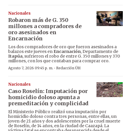
Nacionales
Robaron más de G. 350
millones a compradores de
oro asesinados en
Encarnación
Los dos compradores de oro que fueron asesinados a
balazos este jueves en
Encarnación
, Departamento de
Itapúa
, sufrieron el robo de entre G. 350 millones y 370
millones, con los que contaban para comprar oro.
·
Agosto 7, 2026 09:45 p. m.
Redacción ÚH
Nacionales
Caso Roselín: Imputación por
homicidio doloso apunta a
premeditación y complicidad
El Ministerio Público realizó una imputación por
homicidio doloso contra tres personas, entre ellas, un
joven de 21 años y dos adolescentes por la cruel muerte
de Roselín, de 14 años, en la ciudad de Caazapá. La
víctima fatal se encontraba desaparecida desde el