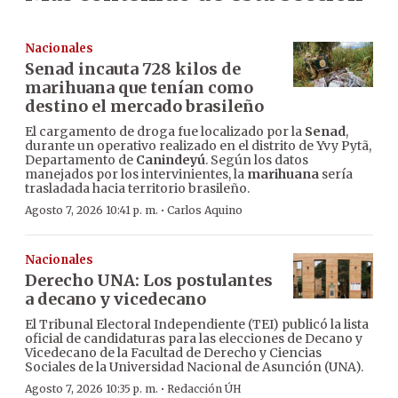
Nacionales
Senad incauta 728 kilos de
marihuana que tenían como
destino el mercado brasileño
El cargamento de droga fue localizado por la
Senad
,
durante un operativo realizado en el distrito de Yvy Pytã,
Departamento de
Canindeyú
. Según los datos
manejados por los intervinientes, la
marihuana
sería
trasladada hacia territorio brasileño.
·
Agosto 7, 2026 10:41 p. m.
Carlos Aquino
Nacionales
Derecho UNA: Los postulantes
a decano y vicedecano
El Tribunal Electoral Independiente (TEI) publicó la lista
oficial de candidaturas para las elecciones de Decano y
Vicedecano de la Facultad de Derecho y Ciencias
Sociales de la Universidad Nacional de Asunción (UNA).
·
Agosto 7, 2026 10:35 p. m.
Redacción ÚH