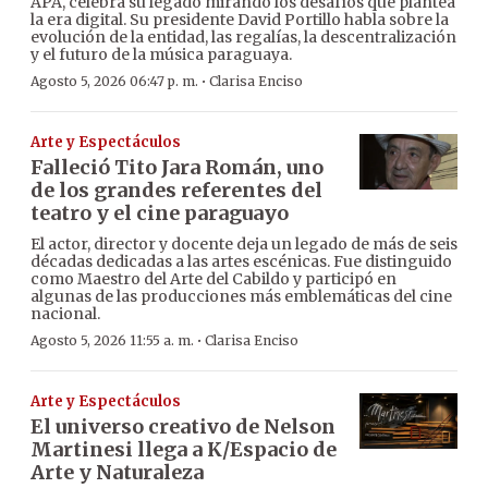
APA, celebra su legado mirando los desafíos que plantea
la era digital. Su presidente David Portillo habla sobre la
evolución de la entidad, las regalías, la descentralización
y el futuro de la música paraguaya.
·
Agosto 5, 2026 06:47 p. m.
Clarisa Enciso
Arte y Espectáculos
Falleció Tito Jara Román, uno
de los grandes referentes del
teatro y el cine paraguayo
El actor, director y docente deja un legado de más de seis
décadas dedicadas a las artes escénicas. Fue distinguido
como Maestro del Arte del Cabildo y participó en
algunas de las producciones más emblemáticas del cine
nacional.
·
Agosto 5, 2026 11:55 a. m.
Clarisa Enciso
Arte y Espectáculos
El universo creativo de Nelson
Martinesi llega a K/Espacio de
Arte y Naturaleza