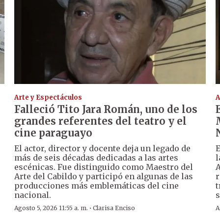
Arte y Espectáculos
A
Falleció Tito Jara Román, uno de los
grandes referentes del teatro y el
cine paraguayo
El actor, director y docente deja un legado de
E
más de seis décadas dedicadas a las artes
l
escénicas. Fue distinguido como Maestro del
A
Arte del Cabildo y participó en algunas de las
r
producciones más emblemáticas del cine
t
nacional.
s
·
Agosto 5, 2026 11:55 a. m.
Clarisa Enciso
A