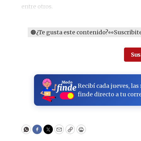
entre otros.
🟠¿Te gusta este contenido?👀Suscribite 
Sus
Recibí cada jueves, las
finde directo a tu corr
WhatsApp
Facebook
Twitter
Email
Copy
Print