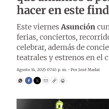
hacer en este find
Este viernes
Asunción
cum
ferias, conciertos, recorri
celebrar, además de concie
teatrales y estrenos en el 
Agosto 14, 2025 07:45 p. m. •
Por
José Madai
WhatsApp
Facebook
Twitter
Email
Copy
Print