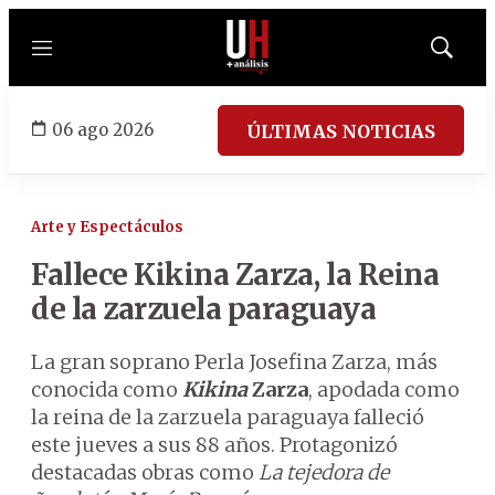
Menú
Mostrar
búsqued
06 ago 2026
ÚLTIMAS NOTICIAS
Arte y Espectáculos
Fallece Kikina Zarza, la Reina
de la zarzuela paraguaya
La gran soprano Perla Josefina Zarza, más
conocida como
Kikina
Zarza
, apodada como
la reina de la zarzuela paraguaya falleció
este jueves a sus 88 años. Protagonizó
destacadas obras como
La tejedora de