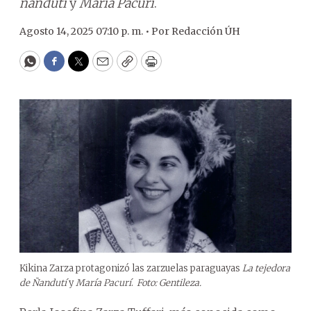
ñandutí
y
María Pacurí
.
Agosto 14, 2025 07:10 p. m. •
Por
Redacción ÚH
WhatsApp
Facebook
Twitter
Email
Copy
Print
Kikina Zarza protagonizó las zarzuelas paraguayas
La tejedora
de Ñandutí
y
María Pacurí
.
Foto: Gentileza.