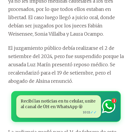
ya no les impuso medidas cautelares a los tres
procesados, por lo que todos ellos estaban en
libertad. El caso luego llegó a juicio oral, donde
debían ser juzgados por los jueces Fabián
Weisensee, Sonia Villalba y Laura Ocampo.
El juzgamiento público debía realizarse el 2 de
setiembre del 2024, pero fue suspendido porque la
acusada Luz Marín presentó reposo médico. Se
recalendarizó para el 19 de setiembre, pero el
abogado de Alsina renunció.
Recibí las noticias en tu celular, unite
1
al canal de ÚH en WhatsApp 🤩
✓✓
10:11
La audiencia quedó para el 14 de febrero de este