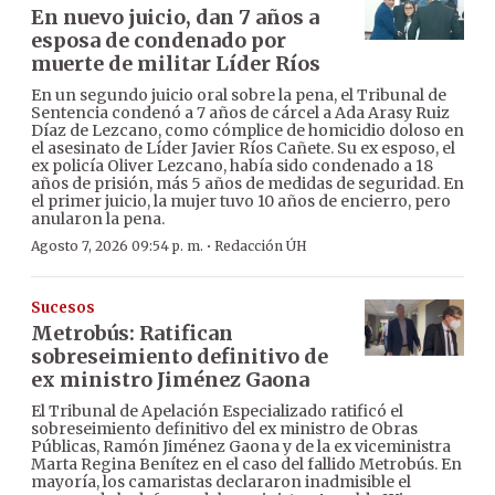
En nuevo juicio, dan 7 años a
esposa de condenado por
muerte de militar Líder Ríos
En un segundo juicio oral sobre la pena, el Tribunal de
Sentencia condenó a 7 años de cárcel a Ada Arasy Ruiz
Díaz de Lezcano, como cómplice de homicidio doloso en
el asesinato de Líder Javier Ríos Cañete. Su ex esposo, el
ex policía Oliver Lezcano, había sido condenado a 18
años de prisión, más 5 años de medidas de seguridad. En
el primer juicio, la mujer tuvo 10 años de encierro, pero
anularon la pena.
·
Agosto 7, 2026 09:54 p. m.
Redacción ÚH
Sucesos
Metrobús: Ratifican
sobreseimiento definitivo de
ex ministro Jiménez Gaona
El Tribunal de Apelación Especializado ratificó el
sobreseimiento definitivo del ex ministro de Obras
Públicas, Ramón Jiménez Gaona y de la ex viceministra
Marta Regina Benítez en el caso del fallido Metrobús. En
mayoría, los camaristas declararon inadmisible el