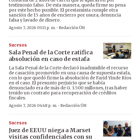
condena de 2 años de cárcel que le aplicaron por
testimonio falso. De esta manera, queda firme su pena
por este hecho punible. El prestamista cumple otra
sanción de 15 años de encierro por usura, denuncia
falsa y lavado de dinero.
·
Agosto 7, 2026 05:11 p. m.
Redacción ÚH
Sucesos
Sala Penal de la Corte ratifica
absolución en caso de estafa
La Sala Penal de la Corte declaró inadmisible el recurso
de casación promovido en una causa de supuesta estafa,
con lo que quedó firme la absolución de Farid Yinde Ríos
en el caso. El presunto perjuicio que se había
denunciado era de más de G. 3.500 millones, tras haber
tenido un contrato para recuperación de créditos
fiscales.
·
Agosto 7, 2026 04:48 p. m.
Redacción ÚH
Sucesos
Juez de EEUU niega a Marset
visitas confidenciales con su