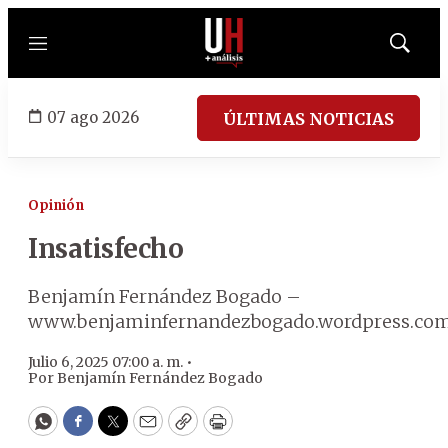
Menú
Mostrar
búsqued
07 ago 2026
ÚLTIMAS NOTICIAS
Opinión
Insatisfecho
Benjamín Fernández Bogado –
www.benjaminfernandezbogado.wordpress.co
Julio 6, 2025 07:00 a. m. •
Por
Benjamín Fernández Bogado
WhatsApp
Facebook
Twitter
Email
Copy
Print