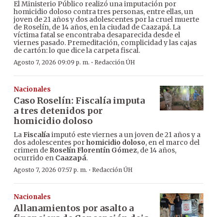
El Ministerio Público realizó una imputación por
homicidio doloso contra tres personas, entre ellas, un
joven de 21 años y dos adolescentes por la cruel muerte
de Roselín, de 14 años, en la ciudad de Caazapá. La
víctima fatal se encontraba desaparecida desde el
viernes pasado. Premeditación, complicidad y las cajas
de cartón: lo que dice la carpeta fiscal.
·
Agosto 7, 2026 09:09 p. m.
Redacción ÚH
Nacionales
Caso Roselín: Fiscalía imputa
a tres detenidos por
homicidio doloso
La
Fiscalía
imputó este viernes a un joven de 21 años y a
dos adolescentes por
homicidio doloso
, en el marco del
crimen de
Roselín Florentín Gómez
, de 14 años,
ocurrido en
Caazapá
.
·
Agosto 7, 2026 07:57 p. m.
Redacción ÚH
Nacionales
Allanamientos por asalto a