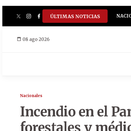
NACI
ÚLTIMAS NOTICIAS
twitter
instagram
facebook
tiktok
youtube
spotify
08 ago 2026
Nacionales
Incendio en el P
forestales y médi