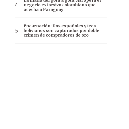
La mafia del gota a gota: Así opera el
negocio extorsivo colombiano que
acecha a Paraguay
Encarnación: Dos españoles y tres
bolivianos son capturados por doble
crimen de compradores de oro