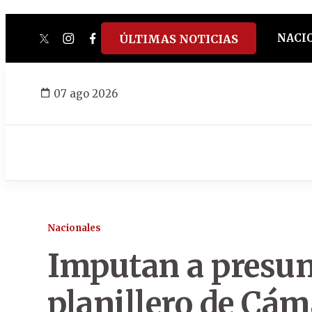
NACI
ÚLTIMAS NOTICIAS
twitter
instagram
facebook
tiktok
youtube
spotify
07 ago 2026
Nacionales
Imputan a presun
planillero de Cám