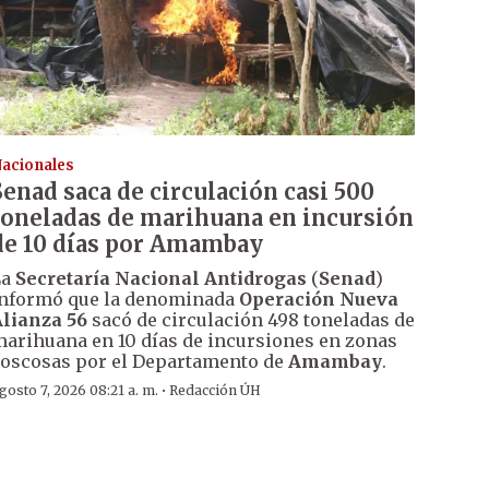
acionales
Senad saca de circulación casi 500
toneladas de marihuana en incursión
de 10 días por Amambay
La
Secretaría Nacional Antidrogas
(
Senad
)
nformó que la denominada
Operación Nueva
lianza 56
sacó de circulación 498 toneladas de
arihuana en 10 días de incursiones en zonas
oscosas por el Departamento de
Amambay
.
·
gosto 7, 2026 08:21 a. m.
Redacción ÚH