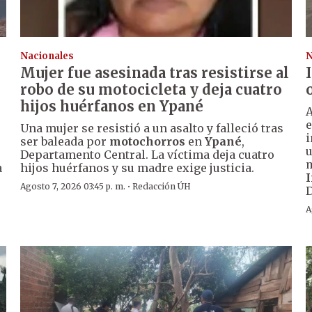
Nacionales
N
Mujer fue asesinada tras resistirse al
robo de su motocicleta y deja cuatro
hijos huérfanos en Ypané
A
e
Una mujer se resistió a un asalto y falleció tras
i
ser baleada por
motochorros
en
Ypané
,
u
Departamento Central. La víctima deja cuatro
m
a
hijos huérfanos y su madre exige justicia.
I
·
Agosto 7, 2026 03:45 p. m.
Redacción ÚH
A