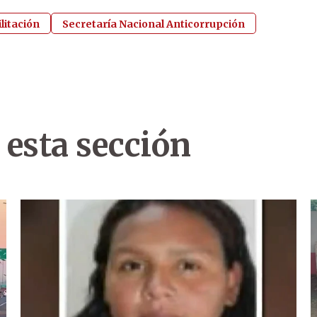
litación
Secretaría Nacional Anticorrupción
 esta sección