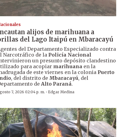
acionales
Incautan alijos de marihuana a
orillas del Lago Itaipú en Mbaracayú
gentes del Departamento Especializado contra
l Narcotráfico de la
Policía Nacional
ntervinieron un presunto depósito clandestino
tilizado para acopiar
marihuana
en la
adrugada de este viernes en la colonia
Puerto
ndio
, del distrito de
Mbaracayú
, del
Departamento de
Alto Paraná
.
·
gosto 7, 2026 02:04 p. m.
Edgar Medina