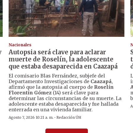
Nacionales
N
y
Autopsia será clave para aclarar
muerte de Roselín, la adolescente
que estaba desaparecida en Caazapá
El comisario Blas Fernández, subjefe del
Departamento Investigaciones de
Caazapá
,
i
afirmó que la autopsia al cuerpo de
Roselín
A
Florentín Gómez
(14) será clave para
m
determinar las circunstancias de su muerte. La
b
adolescente estaba desaparecida y fue hallada
A
enterrada en una vivienda familiar.
·
Agosto 7, 2026 10:21 a. m.
Redacción ÚH