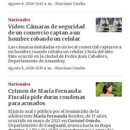
·
Agosto 6, 2026 11:43 a. m.
Marciano Candia
Nacionales
Video: Cámaras de seguridad
de un comercio captan a un
hombre robando un celular
Las cámaras instaladas en un local comercial captaron a
un hombre cuando robaba un celular y huía del sitio.
Esto ocurrió en la ciudad de Pedro Juan Caballero,
Departamento de Amambay.
·
Agosto 6, 2026 11:35 a. m.
Marciano Candia
Nacionales
Crimen de María Fernanda:
Fiscalía pide duras condenas
para acusados
El juicio oral y público por el feminicidio de la
adolescente
María Fernanda
Benítez, de 17 años,
ocurrido en mayo de 2025 en
Coronel Oviedo
,
Departamento de
Caaguazú
, avanza hacia su etapa
decisiva. La Fiscalía pidió penas duras para acusados.