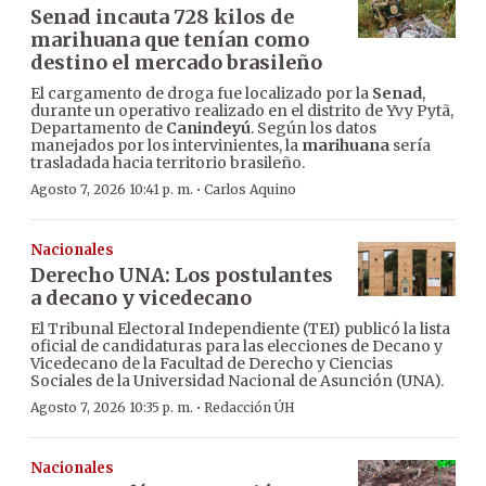
Senad incauta 728 kilos de
marihuana que tenían como
destino el mercado brasileño
El cargamento de droga fue localizado por la
Senad
,
durante un operativo realizado en el distrito de Yvy Pytã,
Departamento de
Canindeyú
. Según los datos
manejados por los intervinientes, la
marihuana
sería
trasladada hacia territorio brasileño.
·
Agosto 7, 2026 10:41 p. m.
Carlos Aquino
Nacionales
Derecho UNA: Los postulantes
a decano y vicedecano
El Tribunal Electoral Independiente (TEI) publicó la lista
oficial de candidaturas para las elecciones de Decano y
Vicedecano de la Facultad de Derecho y Ciencias
Sociales de la Universidad Nacional de Asunción (UNA).
·
Agosto 7, 2026 10:35 p. m.
Redacción ÚH
Nacionales