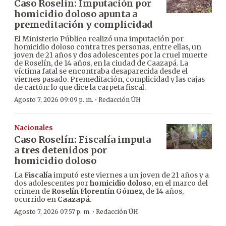
Caso Roselín: Imputación por
homicidio doloso apunta a
premeditación y complicidad
El Ministerio Público realizó una imputación por
homicidio doloso contra tres personas, entre ellas, un
joven de 21 años y dos adolescentes por la cruel muerte
de Roselín, de 14 años, en la ciudad de Caazapá. La
víctima fatal se encontraba desaparecida desde el
viernes pasado. Premeditación, complicidad y las cajas
de cartón: lo que dice la carpeta fiscal.
·
Agosto 7, 2026 09:09 p. m.
Redacción ÚH
Nacionales
Caso Roselín: Fiscalía imputa
a tres detenidos por
homicidio doloso
La
Fiscalía
imputó este viernes a un joven de 21 años y a
dos adolescentes por
homicidio doloso
, en el marco del
crimen de
Roselín Florentín Gómez
, de 14 años,
ocurrido en
Caazapá
.
·
Agosto 7, 2026 07:57 p. m.
Redacción ÚH