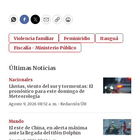
WhatsApp
Facebook
Twitter
Email
Copy
Print
Violencia familiar
Feminicidio
Itauguá
Fiscalía - Ministerio Público
Últimas Noticias
Nacionales
Lluvias, viento del sur y tormentas: El
pronóstico para este domingo de
Meteorología
·
Agosto 9, 2026 08:52 a. m.
Redacción ÚH
Mundo
El este de China, en alerta máxima
ante la llegada del tifón Dolphin