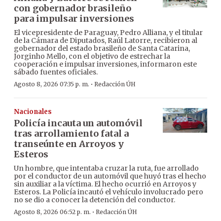
con gobernador brasileño
para impulsar inversiones
El vicepresidente de Paraguay, Pedro Alliana, y el titular
de la Cámara de Diputados, Raúl Latorre, recibieron al
gobernador del estado brasileño de Santa Catarina,
Jorginho Mello, con el objetivo de estrechar la
cooperación e impulsar inversiones, informaron este
sábado fuentes oficiales.
·
Agosto 8, 2026 07:35 p. m.
Redacción ÚH
Nacionales
Policía incauta un automóvil
tras arrollamiento fatal a
transeúnte en Arroyos y
Esteros
Un hombre, que intentaba cruzar la ruta, fue arrollado
por el conductor de un automóvil que huyó tras el hecho
sin auxiliar a la víctima. El hecho ocurrió en Arroyos y
Esteros. La Policía incautó el vehículo involucrado pero
no se dio a conocer la detención del conductor.
·
Agosto 8, 2026 06:52 p. m.
Redacción ÚH