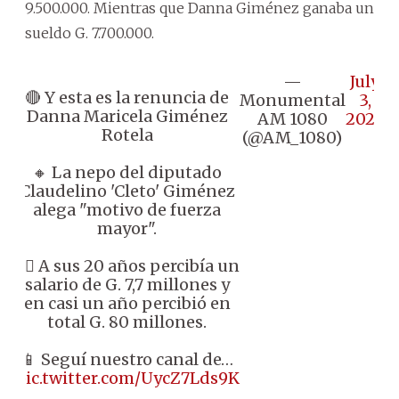
9.500.000. Mientras que Danna Giménez ganaba un
sueldo G. 7.700.000.
—
July
🔴 Y esta es la renuncia de
Monumental
3,
Danna Maricela Giménez
AM 1080
2024
Rotela
(@AM_1080)
🔸 La nepo del diputado
Claudelino 'Cleto' Giménez
alega "motivo de fuerza
mayor".
👉🏼 A sus 20 años percibía un
salario de G. 7,7 millones y
en casi un año percibió en
total G. 80 millones.
📱 Seguí nuestro canal de…
pic.twitter.com/UycZ7Lds9K