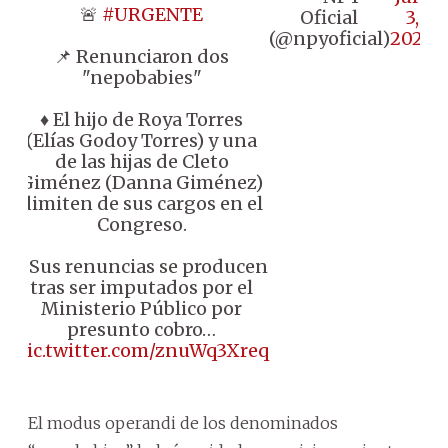
🚨
#URGENTE
Oficial
3,
(@npyoficial)
2024
📌 Renunciaron dos
"nepobabies"
♦️ El hijo de Roya Torres
(Elías Godoy Torres) y una
de las hijas de Cleto
Giménez (Danna Giménez)
dimiten de sus cargos en el
Congreso.
♦️ Sus renuncias se producen
tras ser imputados por el
Ministerio Público por
presunto cobro…
pic.twitter.com/znuWq3Xreq
El modus operandi de los denominados