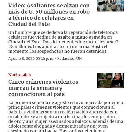
Video: Asaltantes se alzan con
más de G. 50 millones en robo
a técnico de celulares en
Ciudad del Este
Un hombre que se dedica a la reparación de teléfonos
celulares fue víctima de
asalto a mano armada
en
Ciudad del Este
. Dos delincuentes lograron llevarse G.
58 millones tras apuntarlo con un arma. Hasta el
momento, los sospechosos no fueron detenidos.
·
Agosto 8, 2026 05:26 p. m.
Redacción ÚH
Nacionales
Cinco crímenes violentos
marcan la semana y
conmocionan al país
La primera semana de agosto estuvo marcada por cinco
principales crímenes violentos que conmocionan al
país. Las víctimas son un recién nacido ahorcado con
un alambre y arrojado a una letrina, dos compradores
de oro y una mujer, asesinados a balazos, además de una
adolescente ahogada y desmembrada y un joven
asesinado con un hacha. Hay varios detenidos e