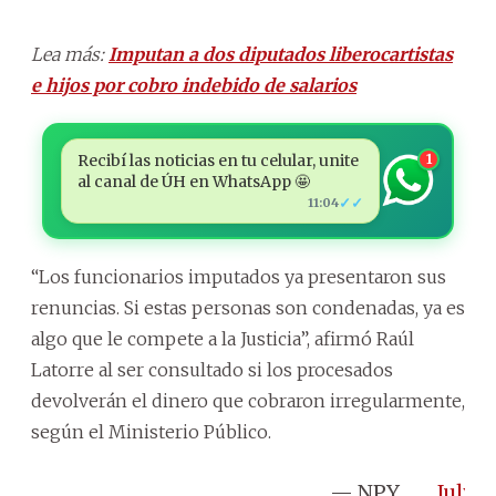
Lea más:
Imputan a dos diputados liberocartistas
e hijos por cobro indebido de salarios
Recibí las noticias en tu celular, unite
1
al canal de ÚH en WhatsApp 🤩
✓✓
11:04
“Los funcionarios imputados ya presentaron sus
renuncias. Si estas personas son condenadas, ya es
algo que le compete a la Justicia”, afirmó Raúl
Latorre al ser consultado si los procesados
devolverán el dinero que cobraron irregularmente,
según el Ministerio Público.
— NPY
July