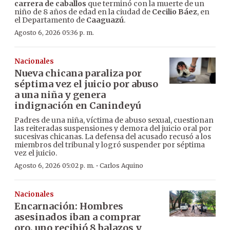
carrera de caballos
que terminó con la muerte de un
niño de 8 años de edad en la ciudad de
Cecilio Báez
, en
el Departamento de
Caaguazú
.
Agosto 6, 2026 05:36 p. m.
Nacionales
Nueva chicana paraliza por
séptima vez el juicio por abuso
a una niña y genera
indignación en Canindeyú
Padres de una niña, víctima de abuso sexual, cuestionan
las reiteradas suspensiones y demora del juicio oral por
sucesivas chicanas. La defensa del acusado recusó a los
miembros del tribunal y logró suspender por séptima
vez el juicio.
·
Agosto 6, 2026 05:02 p. m.
Carlos Aquino
Nacionales
Encarnación: Hombres
asesinados iban a comprar
oro, uno recibió 8 balazos y