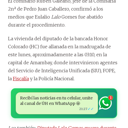
El comisario Rubén Galeano, jefe de la Comisaría
2nª de Pedro Juan Caballero, confirmó a los
medios que Eulalio
Lalo
Gomes fue abatido
durante el procedimiento.
La vivienda del diputado de la bancada Honor
Colorado (HC) fue allanada en la madrugada de
este lunes, aproximadamente a las 03:10, en la
capital de Amambay, donde intervinieron agentes
del Servicio de Inteligencia Unificada (SIU), FOPE,
la
Fiscalía
y la Policía Nacional.
Recibí las noticias en tu celular, unite
1
al canal de ÚH en WhatsApp 🤩
✓✓
21:27
Lea también:
Diputado Lalo Gomes muere durante