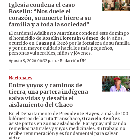
Iglesia condena el caso
Roselín: “Nos duele el
corazón, su muerte hiere a su
familia y a toda la sociedad”
El cardenal
Adalberto Martínez
condenó este domingo
el homicidio de
Roselín Florentín Gómez
, de 14 años,
ocurrido en
Caazapá
. Rezó por la fortaleza de su familia
y por un mayor cuidado hacia los más pequeños,
personas vulnerables, niños y jóvenes.
·
Agosto 9, 2026 06:32 p. m.
Redacción ÚH
Nacionales
Entre yuyos y caminos de
tierra, una partera indígena
salva vidas y desafía el
aislamiento del Chaco
En el Departamento de
Presidente Hayes
, a más de 100
kilómetros de la ruta Transchaco,
Graciela Benítez
asiste partos en zonas aisladas del Paraguay utilizando
remedios naturales y yuyos medicinales. Su trabajo no
recibe remuneración y es fundamental para salvar
vidas.