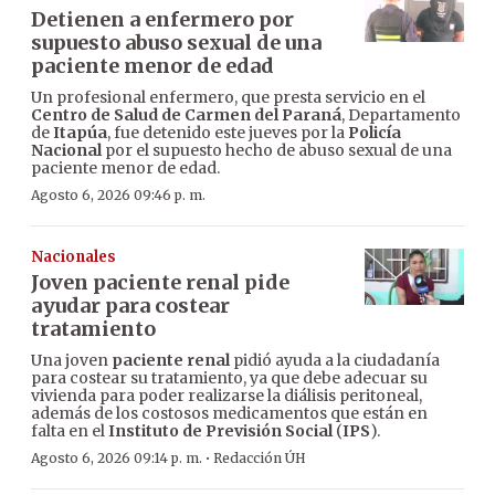
Detienen a enfermero por
supuesto abuso sexual de una
paciente menor de edad
Un profesional enfermero, que presta servicio en el
Centro de Salud de Carmen del Paraná
, Departamento
de
Itapúa
, fue detenido este jueves por la
Policía
Nacional
por el supuesto hecho de abuso sexual de una
paciente menor de edad.
Agosto 6, 2026 09:46 p. m.
Nacionales
Joven paciente renal pide
ayudar para costear
tratamiento
Una joven
paciente renal
pidió ayuda a la ciudadanía
para costear su tratamiento, ya que debe adecuar su
vivienda para poder realizarse la diálisis peritoneal,
además de los costosos medicamentos que están en
falta en el
Instituto de Previsión Social
(
IPS
).
·
Agosto 6, 2026 09:14 p. m.
Redacción ÚH