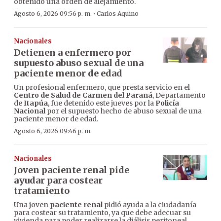
obtenido una orden de alejamiento.
·
Agosto 6, 2026 09:56 p. m.
Carlos Aquino
Nacionales
Detienen a enfermero por
supuesto abuso sexual de una
paciente menor de edad
Un profesional enfermero, que presta servicio en el
Centro de Salud de Carmen del Paraná
, Departamento
de
Itapúa
, fue detenido este jueves por la
Policía
Nacional
por el supuesto hecho de abuso sexual de una
paciente menor de edad.
Agosto 6, 2026 09:46 p. m.
Nacionales
Joven paciente renal pide
ayudar para costear
tratamiento
Una joven
paciente renal
pidió ayuda a la ciudadanía
para costear su tratamiento, ya que debe adecuar su
vivienda para poder realizarse la diálisis peritoneal,