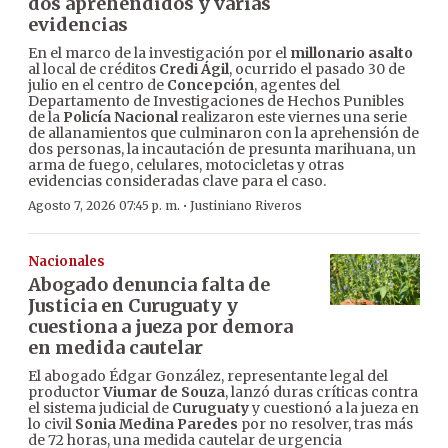
dos aprehendidos y varias
evidencias
En el marco de la investigación por el
millonario asalto
al local de créditos
Credi Ágil
, ocurrido el pasado 30 de
julio en el centro de
Concepción
, agentes del
Departamento de Investigaciones de Hechos Punibles
de la
Policía Nacional
realizaron este viernes una serie
de allanamientos que culminaron con la aprehensión de
dos personas, la incautación de presunta marihuana, un
arma de fuego, celulares, motocicletas y otras
evidencias consideradas clave para el caso.
·
Agosto 7, 2026 07:45 p. m.
Justiniano Riveros
Nacionales
Abogado denuncia falta de
Justicia en Curuguaty y
cuestiona a jueza por demora
en medida cautelar
El abogado Édgar González, representante legal del
productor
Viumar de Souza
, lanzó duras críticas contra
el sistema judicial de
Curuguaty
y cuestionó a la jueza en
lo civil
Sonia Medina Paredes
por no resolver, tras más
de 72 horas, una medida cautelar de urgencia