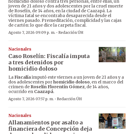
homicidio doloso contra tres personas, entre ellas, un
joven de 21 años y dos adolescentes por la cruel muerte
de Roselín, de 14 años, en la ciudad de Caazapá. La
víctima fatal se encontraba desaparecida desde el
viernes pasado. Premeditación, complicidad y las cajas
de cartón: lo que dice la carpeta fiscal.
·
Agosto 7, 2026 09:09 p. m.
Redacción ÚH
Nacionales
Caso Roselín: Fiscalía imputa
a tres detenidos por
homicidio doloso
La
Fiscalía
imputó este viernes a un joven de 21 años y a
dos adolescentes por
homicidio doloso
, en el marco del
crimen de
Roselín Florentín Gómez
, de 14 años,
ocurrido en
Caazapá
.
·
Agosto 7, 2026 07:57 p. m.
Redacción ÚH
Nacionales
Allanamientos por asalto a
financiera de Concepción deja