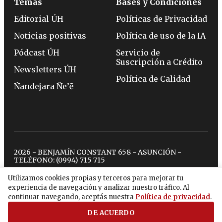
Temas
Bases y Condiciones
Editorial ÚH
Políticas de Privacidad
Noticias positivas
Política de uso de la IA
Pódcast ÚH
Servicio de
Suscripción a Crédito
Newsletters ÚH
Política de Calidad
Ñandejara Ñe’ẽ
2026 - BENJAMÍN CONSTANT 658 - ASUNCIÓN -
TELÉFONO:
(0994) 715 715
Utilizamos cookies propias y terceros para mejorar tu
experiencia de navegación y analizar nuestro tráfico. Al
twitter
instagram
facebook
tiktok
youtube
spotify
continuar navegando, aceptás nuestra
Política de privacidad
.
DE ACUERDO