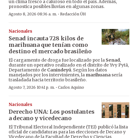
un clima fresco a caluroso en todo el país. Además,
pronostica posibles lluvias en algunas zonas.
·
Agosto 8, 2026 08:36 a. m.
Redacción ÚH
Nacionales
Senad incauta 728 kilos de
marihuana que tenían como
destino el mercado brasileño
El cargamento de droga fue localizado por la
Senad
,
durante un operativo realizado en el distrito de Yvy Pytã,
Departamento de
Canindeyú
. Según los datos
manejados por los intervinientes, la
marihuana
sería
trasladada hacia territorio brasileño.
·
Agosto 7, 2026 10:41 p. m.
Carlos Aquino
Nacionales
Derecho UNA: Los postulantes
a decano y vicedecano
El Tribunal Electoral Independiente (TEI) publicó la lista
oficial de candidaturas para las elecciones de Decano y
Vicedecano de la Facultad de Derecho y Ciencias