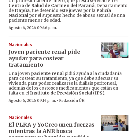
Un profesional enfermero, que presta servicio en el
Centro de Salud de Carmen del Paraná
, Departamento
de
Itapúa
, fue detenido este jueves por la
Policía
Nacional
por el supuesto hecho de abuso sexual de una
paciente menor de edad.
Agosto 6, 2026 09:46 p. m.
Nacionales
Joven paciente renal pide
ayudar para costear
tratamiento
Una joven
paciente renal
pidió ayuda a la ciudadanía
para costear su tratamiento, ya que debe adecuar su
vivienda para poder realizarse la diálisis peritoneal,
además de los costosos medicamentos que están en
falta en el
Instituto de Previsión Social
(
IPS
).
·
Agosto 6, 2026 09:14 p. m.
Redacción ÚH
Nacionales
El PLRA y YoCreo unen fuerzas
mientras la ANR busca