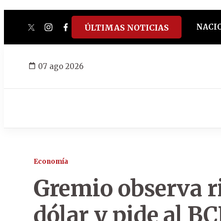
NACI
ÚLTIMAS NOTICIAS
twitter
instagram
facebook
tiktok
youtube
spotify
07 ago 2026
Economía
Gremio observa ri
dólar y pide al B