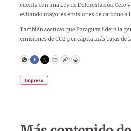
cuenta con una Ley de Deforestación Cero y 
evitando mayores emisiones de carbono a l
También sostuvo que Paraguay lidera la gen
emisiones de CO2 per cápita más bajas de l
WhatsApp
Facebook
Twitter
Email
Copy
Print
Impreso
Más contenido de