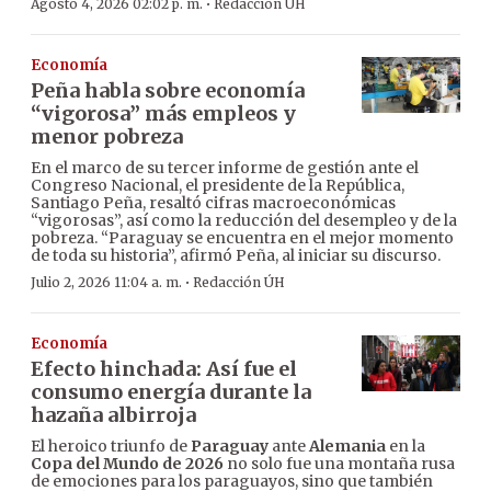
·
Agosto 4, 2026 02:02 p. m.
Redacción ÚH
Economía
Peña habla sobre economía
“vigorosa” más empleos y
menor pobreza
En el marco de su tercer informe de gestión ante el
Congreso Nacional, el presidente de la República,
Santiago Peña, resaltó cifras macroeconómicas
“vigorosas”, así como la reducción del desempleo y de la
pobreza. “Paraguay se encuentra en el mejor momento
de toda su historia”, afirmó Peña, al iniciar su discurso.
·
Julio 2, 2026 11:04 a. m.
Redacción ÚH
Economía
Efecto hinchada: Así fue el
consumo energía durante la
hazaña albirroja
El heroico triunfo de
Paraguay
ante
Alemania
en la
Copa del Mundo de 2026
no solo fue una montaña rusa
de emociones para los paraguayos, sino que también