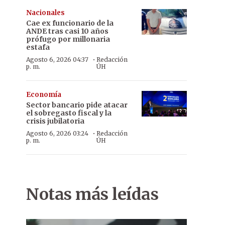
Nacionales
Cae ex funcionario de la
ANDE tras casi 10 años
prófugo por millonaria
estafa
·
Agosto 6, 2026 04:37
Redacción
p. m.
ÚH
Economía
Sector bancario pide atacar
el sobregasto fiscal y la
crisis jubilatoria
·
Agosto 6, 2026 03:24
Redacción
p. m.
ÚH
Notas más leídas