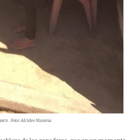
haco.
Foto: Alcides Manena.