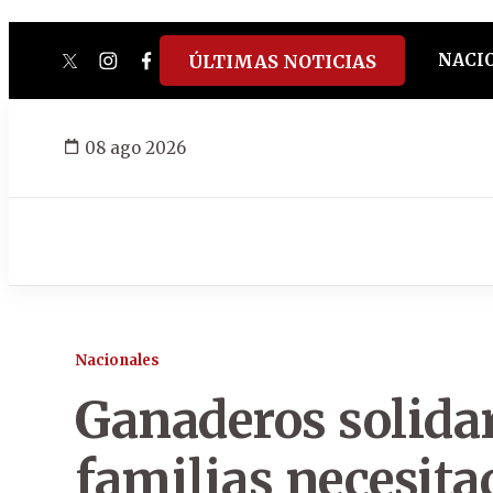
NACI
ÚLTIMAS NOTICIAS
twitter
instagram
facebook
tiktok
youtube
spotify
08 ago 2026
Nacionales
Ganaderos solida
familias necesita