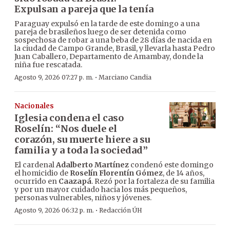
Expulsan a pareja que la tenía
Paraguay expulsó en la tarde de este domingo a una
pareja de brasileños luego de ser detenida como
sospechosa de robar a una beba de 28 días de nacida en
la ciudad de Campo Grande, Brasil, y llevarla hasta Pedro
Juan Caballero, Departamento de Amambay, donde la
niña fue rescatada.
·
Agosto 9, 2026 07:27 p. m.
Marciano Candia
Nacionales
Iglesia condena el caso
Roselín: “Nos duele el
corazón, su muerte hiere a su
familia y a toda la sociedad”
El cardenal
Adalberto Martínez
condenó este domingo
el homicidio de
Roselín Florentín Gómez
, de 14 años,
ocurrido en
Caazapá
. Rezó por la fortaleza de su familia
y por un mayor cuidado hacia los más pequeños,
personas vulnerables, niños y jóvenes.
·
Agosto 9, 2026 06:32 p. m.
Redacción ÚH