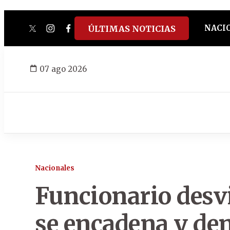
NACI
ÚLTIMAS NOTICIAS
twitter
instagram
facebook
tiktok
youtube
spotify
07 ago 2026
Nacionales
Funcionario desv
se encadena y de