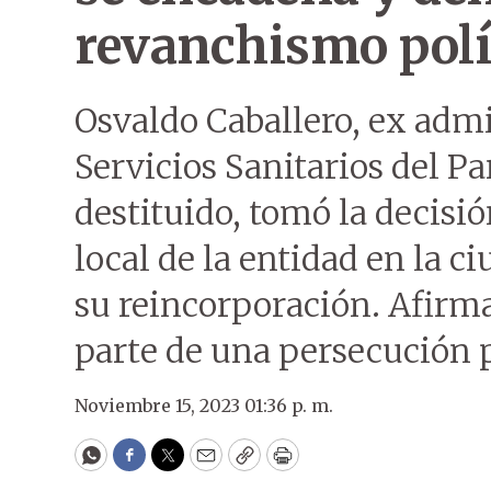
revanchismo polí
Osvaldo Caballero, ex adm
Servicios Sanitarios del P
destituido, tomó la decisi
local de la entidad en la c
su reincorporación. Afirm
parte de una persecución p
Noviembre 15, 2023 01:36 p. m.
WhatsApp
Facebook
Twitter
Email
Copy
Print