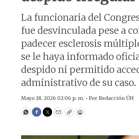
La funcionaria del Congre
fue desvinculada pese a co
padecer esclerosis múltipl
se le haya informado ofici
despido ni permitido acce
administrativo de su caso.
Mayo 18, 2026 02:06 p. m. •
Por
Redacción ÚH
WhatsApp
Facebook
Twitter
Email
Copy
Print