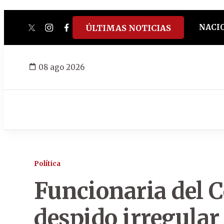
NACI
ÚLTIMAS NOTICIAS
twitter
instagram
facebook
tiktok
youtube
spotify
08 ago 2026
Política
Funcionaria del 
despido irregular