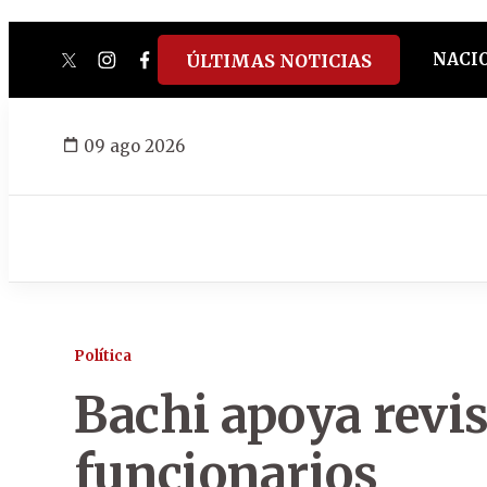
NACI
ÚLTIMAS NOTICIAS
twitter
instagram
facebook
tiktok
youtube
spotify
09 ago 2026
Política
Bachi apoya revis
funcionarios