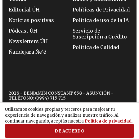
Editorial ÚH
Políticas de Privacidad
Noticias positivas
Política de uso de la IA
Pódcast ÚH
Servicio de
Suscripción a Crédito
Newsletters ÚH
Política de Calidad
Ñandejara Ñe’ẽ
2026 - BENJAMÍN CONSTANT 658 - ASUNCIÓN -
TELÉFONO:
(0994) 715 715
Utilizamos cookies propias y terceros para mejorar tu
experiencia de navegación y analizar nuestro tráfico. Al
twitter
instagram
facebook
tiktok
youtube
spotify
continuar navegando, aceptás nuestra
Política de privacidad
.
DE ACUERDO