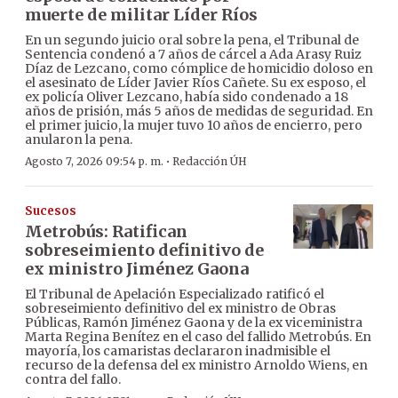
muerte de militar Líder Ríos
En un segundo juicio oral sobre la pena, el Tribunal de
Sentencia condenó a 7 años de cárcel a Ada Arasy Ruiz
Díaz de Lezcano, como cómplice de homicidio doloso en
el asesinato de Líder Javier Ríos Cañete. Su ex esposo, el
ex policía Oliver Lezcano, había sido condenado a 18
años de prisión, más 5 años de medidas de seguridad. En
el primer juicio, la mujer tuvo 10 años de encierro, pero
anularon la pena.
·
Agosto 7, 2026 09:54 p. m.
Redacción ÚH
Sucesos
Metrobús: Ratifican
sobreseimiento definitivo de
ex ministro Jiménez Gaona
El Tribunal de Apelación Especializado ratificó el
sobreseimiento definitivo del ex ministro de Obras
Públicas, Ramón Jiménez Gaona y de la ex viceministra
Marta Regina Benítez en el caso del fallido Metrobús. En
mayoría, los camaristas declararon inadmisible el
recurso de la defensa del ex ministro Arnoldo Wiens, en
contra del fallo.