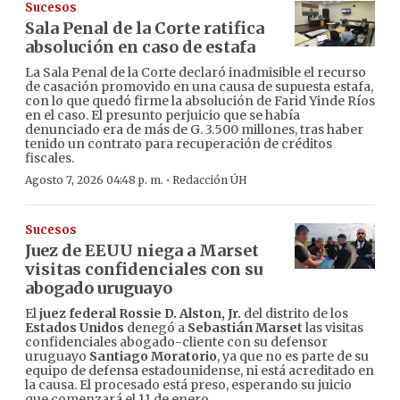
Sucesos
Sala Penal de la Corte ratifica
absolución en caso de estafa
La Sala Penal de la Corte declaró inadmisible el recurso
de casación promovido en una causa de supuesta estafa,
con lo que quedó firme la absolución de Farid Yinde Ríos
en el caso. El presunto perjuicio que se había
denunciado era de más de G. 3.500 millones, tras haber
tenido un contrato para recuperación de créditos
fiscales.
·
Agosto 7, 2026 04:48 p. m.
Redacción ÚH
Sucesos
Juez de EEUU niega a Marset
visitas confidenciales con su
abogado uruguayo
El
juez federal Rossie D. Alston, Jr.
del distrito de los
Estados Unidos
denegó a
Sebastián Marset
las visitas
confidenciales abogado-cliente con su defensor
uruguayo
Santiago Moratorio
, ya que no es parte de su
equipo de defensa estadounidense, ni está acreditado en
la causa. El procesado está preso, esperando su juicio
que comenzará el 11 de enero.