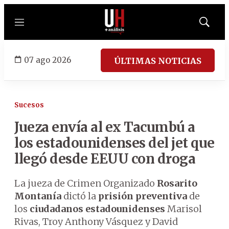
Menú
Mostrar
búsqued
07 ago 2026
ÚLTIMAS NOTICIAS
Sucesos
Jueza envía al ex Tacumbú a
los estadounidenses del jet que
llegó desde EEUU con droga
La jueza de Crimen Organizado
Rosarito
Montanía
dictó la
prisión preventiva
de
los
ciudadanos estadounidenses
Marisol
Rivas, Troy Anthony Vásquez y David