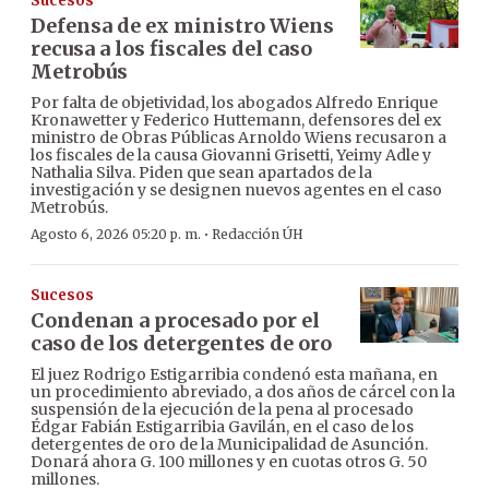
Sucesos
Defensa de ex ministro Wiens
recusa a los fiscales del caso
Metrobús
Por falta de objetividad, los abogados Alfredo Enrique
Kronawetter y Federico Huttemann, defensores del ex
ministro de Obras Públicas Arnoldo Wiens recusaron a
los fiscales de la causa Giovanni Grisetti, Yeimy Adle y
Nathalia Silva. Piden que sean apartados de la
investigación y se designen nuevos agentes en el caso
Metrobús.
·
Agosto 6, 2026 05:20 p. m.
Redacción ÚH
Sucesos
Condenan a procesado por el
caso de los detergentes de oro
El juez Rodrigo Estigarribia condenó esta mañana, en
un procedimiento abreviado, a dos años de cárcel con la
suspensión de la ejecución de la pena al procesado
Édgar Fabián Estigarribia Gavilán, en el caso de los
detergentes de oro de la Municipalidad de Asunción.
Donará ahora G. 100 millones y en cuotas otros G. 50
millones.