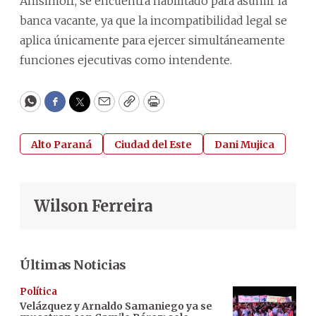
Anisimoff, se encuentra habilitado para asumir la
banca vacante, ya que la incompatibilidad legal se
aplica únicamente para ejercer simultáneamente
funciones ejecutivas como intendente.
WhatsApp
Facebook
Twitter
Email
Copy
Print
Alto Paraná
Ciudad del Este
Dani Mujica
Wilson Ferreira
Últimas Noticias
Política
Velázquez y Arnaldo Samaniego ya se