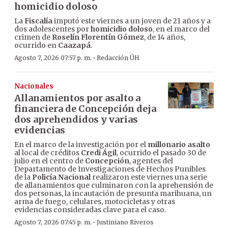
homicidio doloso
La
Fiscalía
imputó este viernes a un joven de 21 años y a
dos adolescentes por
homicidio doloso
, en el marco del
crimen de
Roselín Florentín Gómez
, de 14 años,
ocurrido en
Caazapá
.
·
Agosto 7, 2026 07:57 p. m.
Redacción ÚH
Nacionales
Allanamientos por asalto a
financiera de Concepción deja
dos aprehendidos y varias
evidencias
En el marco de la investigación por el
millonario asalto
al local de créditos
Credi Ágil
, ocurrido el pasado 30 de
julio en el centro de
Concepción
, agentes del
Departamento de Investigaciones de Hechos Punibles
de la
Policía Nacional
realizaron este viernes una serie
de allanamientos que culminaron con la aprehensión de
dos personas, la incautación de presunta marihuana, un
arma de fuego, celulares, motocicletas y otras
evidencias consideradas clave para el caso.
·
Agosto 7, 2026 07:45 p. m.
Justiniano Riveros