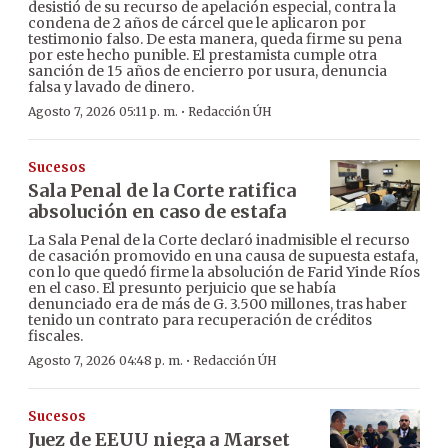
desistió de su recurso de apelación especial, contra la
condena de 2 años de cárcel que le aplicaron por
testimonio falso. De esta manera, queda firme su pena
por este hecho punible. El prestamista cumple otra
sanción de 15 años de encierro por usura, denuncia
falsa y lavado de dinero.
·
Agosto 7, 2026 05:11 p. m.
Redacción ÚH
Sucesos
Sala Penal de la Corte ratifica
absolución en caso de estafa
La Sala Penal de la Corte declaró inadmisible el recurso
de casación promovido en una causa de supuesta estafa,
con lo que quedó firme la absolución de Farid Yinde Ríos
en el caso. El presunto perjuicio que se había
denunciado era de más de G. 3.500 millones, tras haber
tenido un contrato para recuperación de créditos
fiscales.
·
Agosto 7, 2026 04:48 p. m.
Redacción ÚH
Sucesos
Juez de EEUU niega a Marset