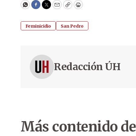
WhatsApp
Facebook
Twitter
Email
Copy
Print
Feminicidio
San Pedro
Redacción ÚH
Más contenido de