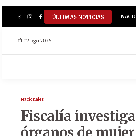
NACI
ÚLTIMAS NOTICIAS
twitter
instagram
facebook
tiktok
youtube
spotify
07 ago 2026
Nacionales
Fiscalía investig
órganos de muje