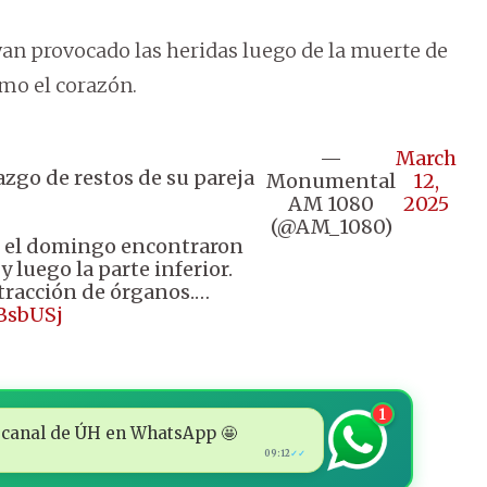
yan provocado las heridas luego de la muerte de
omo el corazón.
—
March
zgo de restos de su pareja
Monumental
12,
AM 1080
2025
(@AM_1080)
que el domingo encontraron
 luego la parte inferior.
racción de órganos.…
mBsbUSj
1
 al canal de ÚH en WhatsApp 🤩
09:12
✓✓