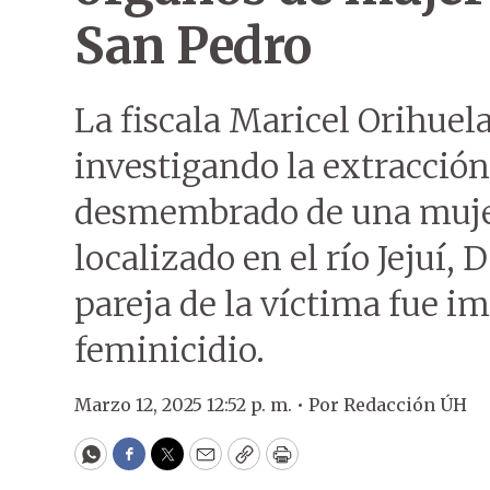
San Pedro
La fiscala Maricel Orihuel
investigando la extracción
desmembrado de una mujer
localizado en el río Jejuí
pareja de la víctima fue i
feminicidio.
Marzo 12, 2025 12:52 p. m. •
Por
Redacción ÚH
WhatsApp
Facebook
Twitter
Email
Copy
Print