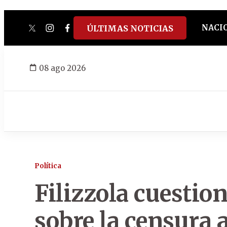
NACI
ÚLTIMAS NOTICIAS
twitter
instagram
facebook
tiktok
youtube
spotify
08 ago 2026
Política
Filizzola cuestio
sobre la censura 