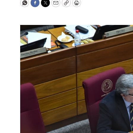
WhatsApp
Facebook
Twitter
Email
Copy
Print