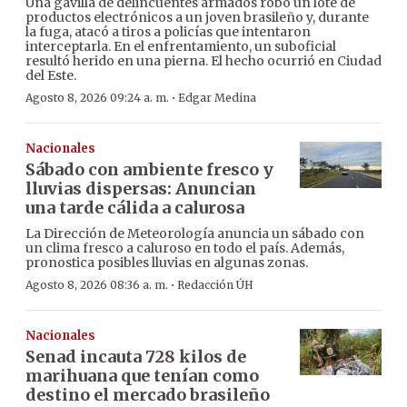
Una gavilla de delincuentes armados robó un lote de
productos electrónicos a un joven brasileño y, durante
la fuga, atacó a tiros a policías que intentaron
interceptarla. En el enfrentamiento, un suboficial
resultó herido en una pierna. El hecho ocurrió en Ciudad
del Este.
·
Agosto 8, 2026 09:24 a. m.
Edgar Medina
Nacionales
Sábado con ambiente fresco y
lluvias dispersas: Anuncian
una tarde cálida a calurosa
La Dirección de Meteorología anuncia un sábado con
un clima fresco a caluroso en todo el país. Además,
pronostica posibles lluvias en algunas zonas.
·
Agosto 8, 2026 08:36 a. m.
Redacción ÚH
Nacionales
Senad incauta 728 kilos de
marihuana que tenían como
destino el mercado brasileño