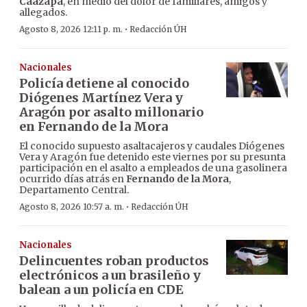
Caazapá
, en medio del dolor de familiares, amigos y
allegados.
·
Agosto 8, 2026 12:11 p. m.
Redacción ÚH
Nacionales
Policía detiene al conocido
Diógenes Martínez Vera y
Aragón por asalto millonario
en Fernando de la Mora
El conocido supuesto asaltacajeros y caudales Diógenes
Vera y Aragón fue detenido este viernes por su presunta
participación en el asalto a empleados de una gasolinera
ocurrido días atrás en
Fernando de la Mora
,
Departamento Central.
·
Agosto 8, 2026 10:57 a. m.
Redacción ÚH
Nacionales
Delincuentes roban productos
electrónicos a un brasileño y
balean a un policía en CDE