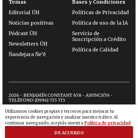
Temas
Bases y Condiciones
Editorial ÚH
Políticas de Privacidad
Noticias positivas
Política de uso de la IA
Pódcast ÚH
Servicio de
Suscripción a Crédito
Newsletters ÚH
Política de Calidad
Ñandejara Ñe’ẽ
2026 - BENJAMÍN CONSTANT 658 - ASUNCIÓN -
TELÉFONO:
(0994) 715 715
Utilizamos cookies propias y terceros para mejorar tu
experiencia de navegación y analizar nuestro tráfico. Al
twitter
instagram
facebook
tiktok
youtube
spotify
continuar navegando, aceptás nuestra
Política de privacidad
.
DE ACUERDO