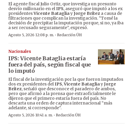
El agente fiscal Julio Ortiz, que investiga un presunto
desvío millonario en el
IPS
, aseguró que imputó a los ex
presidentes
Vicente Bataglia
y
Jorge Brítez
a causa de
filtraciones que complican la investigación. “Tomé la
decisión de precipitar la imputación porque, si no, ya iba
a ser recusado seguramente”, expresó.
·
Agosto 5, 2026 12:08 p. m.
Redacción ÚH
Nacionales
IPS: Vicente Bataglia estaría
fuera del país, según fiscal que
lo imputó
El fiscal de la investigación por la que fueron imputados
dos ex presidentes del
IPS
,
Vicente Bataglia
y
Jorge
Brítez
, señaló que desconoce el paradero de ambos,
pero que afirmó a la prensa que extraoficialmente le
dijeron que el primero estaría fuera del país. No
descarta una orden de captura internacional “más
adelante, si corresponde”.
·
Agosto 5, 2026 10:41 a. m.
Redacción ÚH