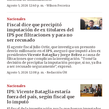
·
Agosto 5, 2026 12:40 p. m.
Wilson Ferreira
Nacionales
Fiscal dice que precipitó
imputación de ex titulares del
IPS por filtraciones y para no
ser recusado
El agente fiscal Julio Ortiz, que investiga un presunto
desvío millonario en el
IPS
, aseguró que imputó a los ex
presidentes
Vicente Bataglia
y
Jorge Brítez
a causa de
filtraciones que complican la investigación. “Tomé la
decisión de precipitar la imputación porque, si no, ya iba
a ser recusado seguramente”, expresó.
·
Agosto 5, 2026 12:08 p. m.
Redacción ÚH
Nacionales
IPS: Vicente Bataglia estaría
fuera del país, según fiscal que
lo imputó
El fiscal de la investigación por la que fueron imputados