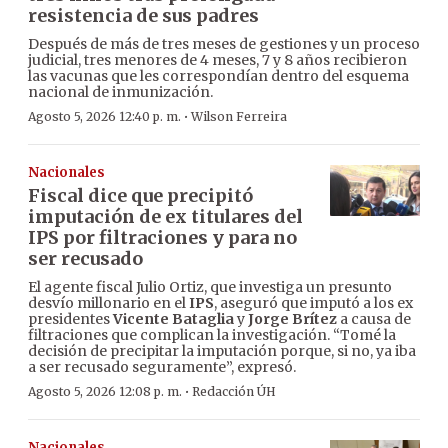
resistencia de sus padres
Después de más de tres meses de gestiones y un proceso
judicial, tres menores de 4 meses, 7 y 8 años recibieron
las vacunas que les correspondían dentro del esquema
nacional de inmunización.
·
Agosto 5, 2026 12:40 p. m.
Wilson Ferreira
Nacionales
Fiscal dice que precipitó
imputación de ex titulares del
IPS por filtraciones y para no
ser recusado
El agente fiscal Julio Ortiz, que investiga un presunto
desvío millonario en el
IPS
, aseguró que imputó a los ex
presidentes
Vicente Bataglia
y
Jorge Brítez
a causa de
filtraciones que complican la investigación. “Tomé la
decisión de precipitar la imputación porque, si no, ya iba
a ser recusado seguramente”, expresó.
·
Agosto 5, 2026 12:08 p. m.
Redacción ÚH
Nacionales